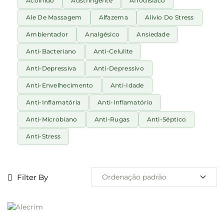
Acolhido
Adstringente
Afrodisíaco
Ale De Massagem
Alfazema
Alivio Do Stress
Ambientador
Analgésico
Ansiedade
Anti-Bacteriano
Anti-Celulite
Anti-Depressiva
Anti-Depressivo
Anti-Envelhecimento
Anti-Idade
Anti-Inflamatória
Anti-Inflamatório
Anti-Microbiano
Anti-Rugas
Anti-Séptico
Anti-Stress
Filter By