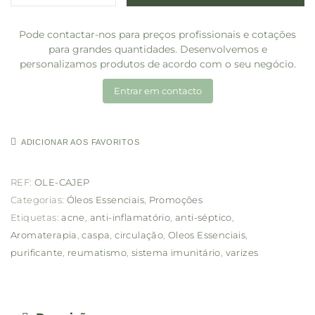
Pode contactar-nos para preços profissionais e cotações
para grandes quantidades. Desenvolvemos e
personalizamos produtos de acordo com o seu negócio.
Entrar em contacto
ADICIONAR AOS FAVORITOS
REF:
OLE-CAJEP
Categorias:
Óleos Essenciais
,
Promoções
Etiquetas:
acne
,
anti-inflamatório
,
anti-séptico
,
Aromaterapia
,
caspa
,
circulação
,
Oleos Essenciais
,
purificante
,
reumatismo
,
sistema imunitário
,
varizes