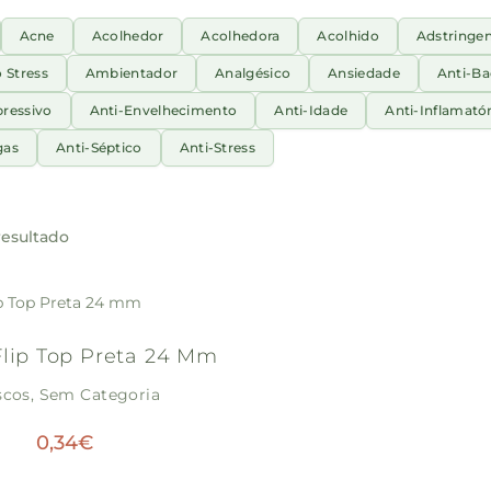
Acne
Acolhedor
Acolhedora
Acolhido
Adstringe
o Stress
Ambientador
Analgésico
Ansiedade
Anti-Ba
pressivo
Anti-Envelhecimento
Anti-Idade
Anti-Inflamatór
gas
Anti-Séptico
Anti-Stress
esultado
lip Top Preta 24 Mm
scos
,
Sem Categoria
0,34
€