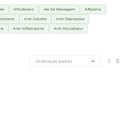
nte
Afrodisíaco
Ale De Massagem
Alfazema
cteriano
Anti-Celulite
Anti-Depressiva
ia
Anti-Inflamatório
Anti-Microbiano