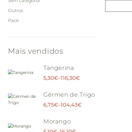
Sem categoria
Outros
Pack
Mais vendidos
Tangerina
5,30
€
–
116,30
€
Gérmen de Trigo
6,75
€
–
104,43
€
Morango
5,10
€
–
16,10
€