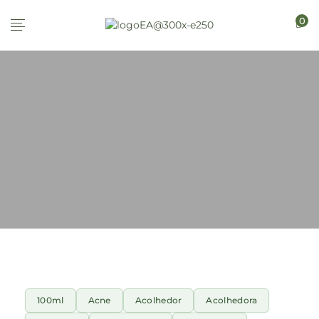
0
100ml
Acne
Acolhedor
Acolhedora