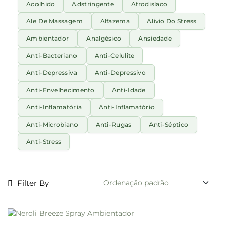
Acolhido
Adstringente
Afrodisíaco
Ale De Massagem
Alfazema
Alivio Do Stress
Ambientador
Analgésico
Ansiedade
Anti-Bacteriano
Anti-Celulite
Anti-Depressiva
Anti-Depressivo
Anti-Envelhecimento
Anti-Idade
Anti-Inflamatória
Anti-Inflamatório
Anti-Microbiano
Anti-Rugas
Anti-Séptico
Anti-Stress
Filter By