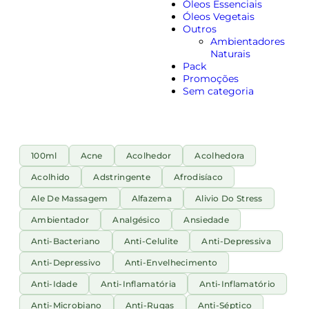
Óleos Essenciais
Óleos Vegetais
Outros
Ambientadores
Naturais
Pack
Promoções
Sem categoria
100ml
Acne
Acolhedor
Acolhedora
Acolhido
Adstringente
Afrodisíaco
Ale De Massagem
Alfazema
Alivio Do Stress
Ambientador
Analgésico
Ansiedade
Anti-Bacteriano
Anti-Celulite
Anti-Depressiva
Anti-Depressivo
Anti-Envelhecimento
Anti-Idade
Anti-Inflamatória
Anti-Inflamatório
Anti-Microbiano
Anti-Rugas
Anti-Séptico