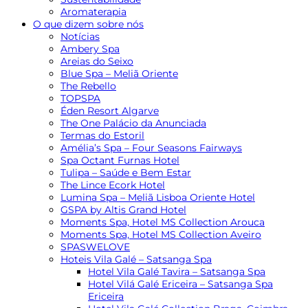
Aromaterapia
O que dizem sobre nós
Notícias
Ambery Spa
Areias do Seixo
Blue Spa – Meliã Oriente
The Rebello
TOPSPA
Éden Resort Algarve
The One Palácio da Anunciada
Termas do Estoril
Amélia’s Spa – Four Seasons Fairways
Spa Octant Furnas Hotel
Tulipa – Saúde e Bem Estar
The Lince Ecork Hotel
Lumina Spa – Meliã Lisboa Oriente Hotel
GSPA by Altis Grand Hotel
Moments Spa, Hotel MS Collection Arouca
Moments Spa, Hotel MS Collection Aveiro
SPASWELOVE
Hoteis Vila Galé – Satsanga Spa
Hotel Vila Galé Tavira – Satsanga Spa
Hotel Vilá Galé Ericeira – Satsanga Spa
Ericeira