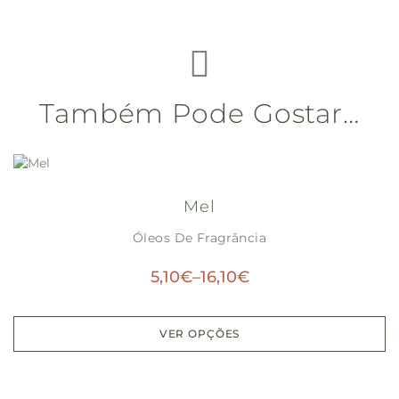
Também Pode Gostar…
Mel
Óleos De Fragrância
5,10
€
–
16,10
€
VER OPÇÕES