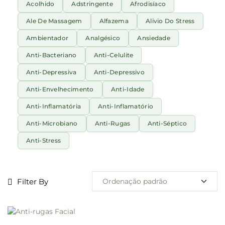
Acolhido
Adstringente
Afrodisíaco
Ale De Massagem
Alfazema
Alivio Do Stress
Ambientador
Analgésico
Ansiedade
Anti-Bacteriano
Anti-Celulite
Anti-Depressiva
Anti-Depressivo
Anti-Envelhecimento
Anti-Idade
Anti-Inflamatória
Anti-Inflamatório
Anti-Microbiano
Anti-Rugas
Anti-Séptico
Anti-Stress
Filter By