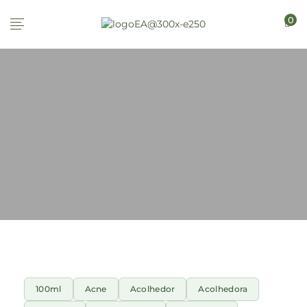
0
100ml
Acne
Acolhedor
Acolhedora