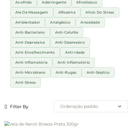
Acolhido
Adstringente
Afrodisíaco
Ale De Massagem
Alfazema
Alivio Do Stress
Ambientador
Analgésico
Ansiedade
Anti-Bacteriano
Anti-Celulite
Anti-Depressiva
Anti-Depressivo
Anti-Envelhecimento
Anti-Idade
Anti-Inflamatória
Anti-Inflamatório
Anti-Microbiano
Anti-Rugas
Anti-Séptico
Anti-Stress
Filter By