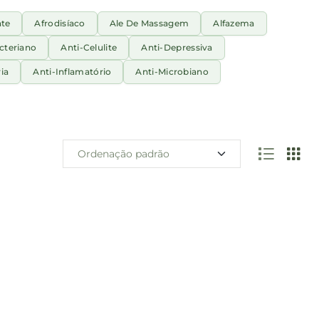
nte
Afrodisíaco
Ale De Massagem
Alfazema
cteriano
Anti-Celulite
Anti-Depressiva
ia
Anti-Inflamatório
Anti-Microbiano