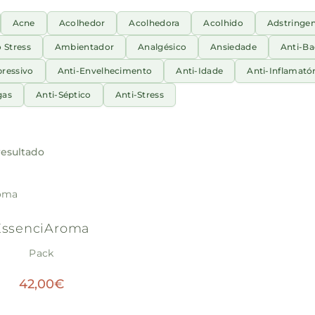
Acne
Acolhedor
Acolhedora
Acolhido
Adstringe
o Stress
Ambientador
Analgésico
Ansiedade
Anti-Ba
pressivo
Anti-Envelhecimento
Anti-Idade
Anti-Inflamatór
gas
Anti-Séptico
Anti-Stress
esultado
EssenciAroma
Pack
42,00
€