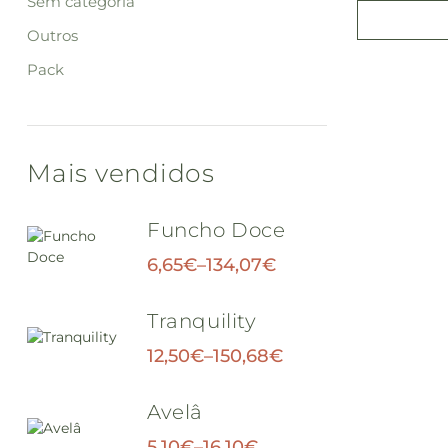
Sem categoria
Outros
Pack
Mais vendidos
Funcho Doce
6,65
€
–
134,07
€
Tranquility
12,50
€
–
150,68
€
Avelâ
5,10
€
–
16,10
€