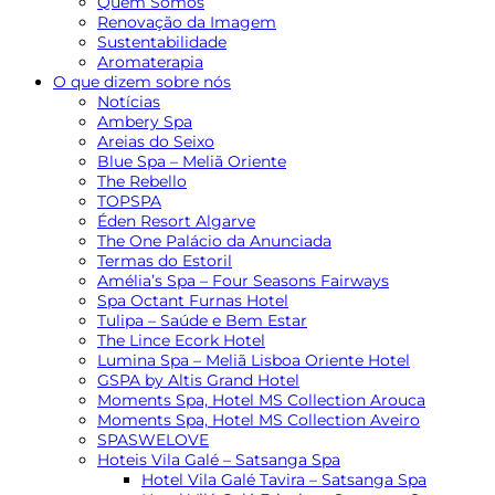
Quem Somos
Renovação da Imagem
Sustentabilidade
Aromaterapia
O que dizem sobre nós
Notícias
Ambery Spa
Areias do Seixo
Blue Spa – Meliã Oriente
The Rebello
TOPSPA
Éden Resort Algarve
The One Palácio da Anunciada
Termas do Estoril
Amélia’s Spa – Four Seasons Fairways
Spa Octant Furnas Hotel
Tulipa – Saúde e Bem Estar
The Lince Ecork Hotel
Lumina Spa – Meliã Lisboa Oriente Hotel
GSPA by Altis Grand Hotel
Moments Spa, Hotel MS Collection Arouca
Moments Spa, Hotel MS Collection Aveiro
SPASWELOVE
Hoteis Vila Galé – Satsanga Spa
Hotel Vila Galé Tavira – Satsanga Spa