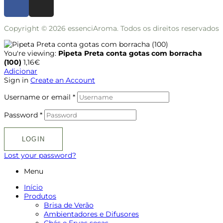
Copyright © 2026 essenciAroma. Todos os direitos reservados
You're viewing:
Pipeta Preta conta gotas com borracha
(100)
1,16
€
Adicionar
Sign in
Create an Account
Username or email
*
Password
*
LOGIN
Lost your password?
Menu
Início
Produtos
Brisa de Verão
Ambientadores e Difusores
Chás e Ervas secas