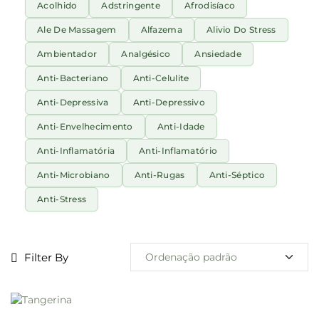
Acolhido
Adstringente
Afrodisíaco
Ale De Massagem
Alfazema
Alivio Do Stress
Ambientador
Analgésico
Ansiedade
Anti-Bacteriano
Anti-Celulite
Anti-Depressiva
Anti-Depressivo
Anti-Envelhecimento
Anti-Idade
Anti-Inflamatória
Anti-Inflamatório
Anti-Microbiano
Anti-Rugas
Anti-Séptico
Anti-Stress
Filter By