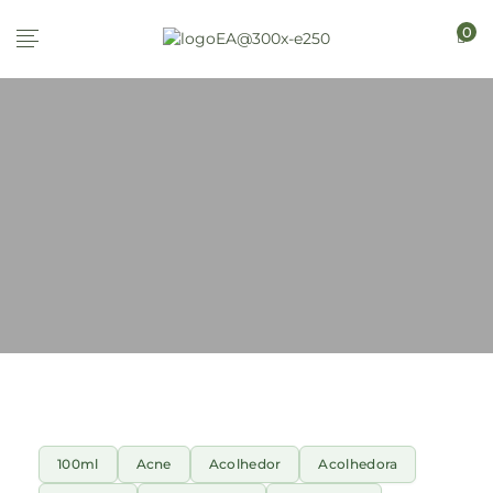
0
100ml
Acne
Acolhedor
Acolhedora