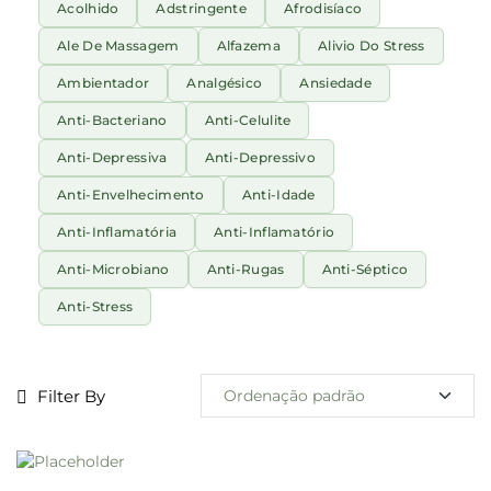
Acolhido
Adstringente
Afrodisíaco
Ale De Massagem
Alfazema
Alivio Do Stress
Ambientador
Analgésico
Ansiedade
Anti-Bacteriano
Anti-Celulite
Anti-Depressiva
Anti-Depressivo
Anti-Envelhecimento
Anti-Idade
Anti-Inflamatória
Anti-Inflamatório
Anti-Microbiano
Anti-Rugas
Anti-Séptico
Anti-Stress
Filter By