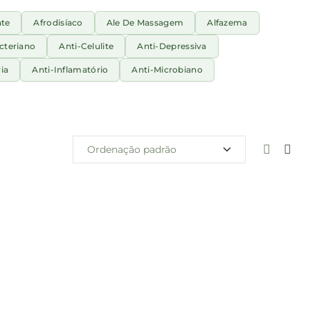
nte
Afrodisíaco
Ale De Massagem
Alfazema
cteriano
Anti-Celulite
Anti-Depressiva
ia
Anti-Inflamatório
Anti-Microbiano