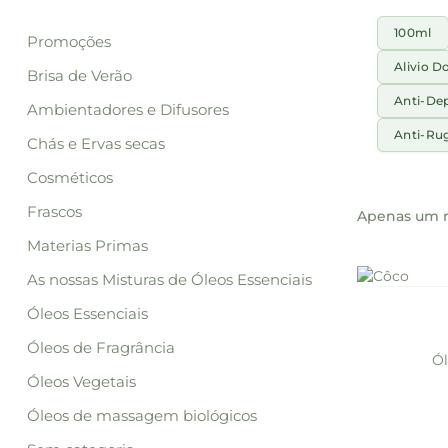
100ml
Promoções
Alivio D
Brisa de Verão
Anti-De
Ambientadores e Difusores
Anti-Ru
Chás e Ervas secas
Cosméticos
Frascos
Apenas um r
Materias Primas
As nossas Misturas de Óleos Essenciais
Out Of Sto
Óleos Essenciais
Óleos de Fragrância
Ól
Óleos Vegetais
Óleos de massagem biológicos