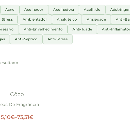
Acne
Acolhedor
Acolhedora
Acolhido
Adstringe
o Stress
Ambientador
Analgésico
Ansiedade
Anti-Ba
pressivo
Anti-Envelhecimento
Anti-Idade
Anti-Inflamatór
gas
Anti-Séptico
Anti-Stress
esultado
ck
Côco
eos De Fragrância
5,10
€
–
73,31
€