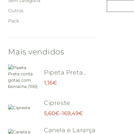
Sem categoria
Outros
Pack
Mais vendidos
Pipeta Preta
conta gotas com
1,16
€
borracha (100)
Cipreste
5,60
€
–
169,49
€
Canela e Laranja