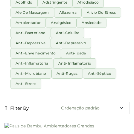
Acolhido
Adstringente
Afrodisíaco
Ale De Massagem
Alfazema
Alivio Do Stress
Ambientador
Analgésico
Ansiedade
Anti-Bacteriano
Anti-Celulite
Anti-Depressiva
Anti-Depressivo
Anti-Envelhecimento
Anti-Idade
Anti-Inflamatória
Anti-Inflamatório
Anti-Microbiano
Anti-Rugas
Anti-Séptico
Anti-Stress
Filter By