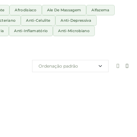
nte
Afrodisíaco
Ale De Massagem
Alfazema
cteriano
Anti-Celulite
Anti-Depressiva
ia
Anti-Inflamatório
Anti-Microbiano