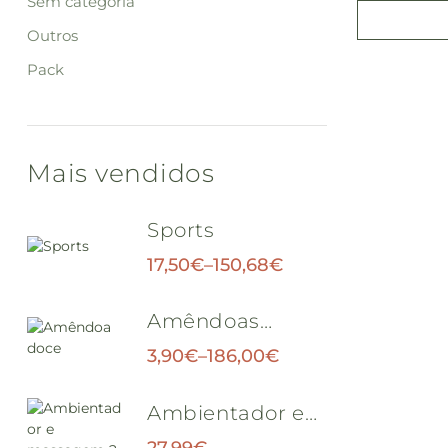
Sem categoria
Outros
Pack
Mais vendidos
Sports
17,50
€
–
150,68
€
Amêndoas
Doces
3,90
€
–
186,00
€
Ambientador e
massagem 2