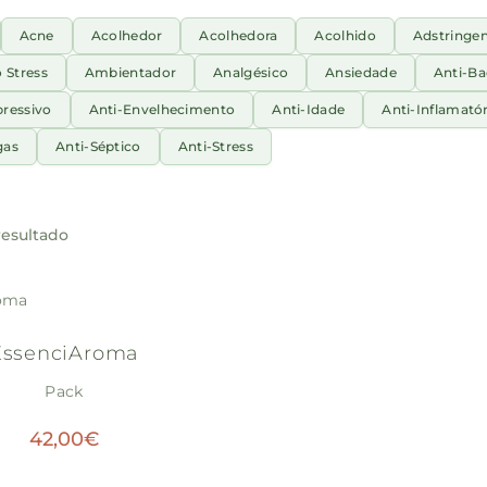
Acne
Acolhedor
Acolhedora
Acolhido
Adstringe
o Stress
Ambientador
Analgésico
Ansiedade
Anti-Ba
pressivo
Anti-Envelhecimento
Anti-Idade
Anti-Inflamatór
gas
Anti-Séptico
Anti-Stress
esultado
EssenciAroma
Pack
42,00
€