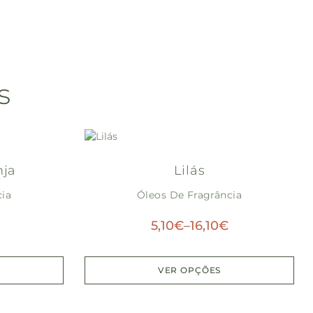
s
nja
Lilás
cia
Óleos De Fragrância
5,10
€
–
16,10
€
VER OPÇÕES