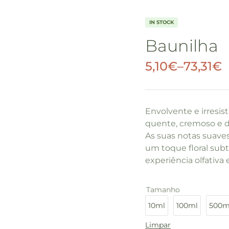
IN STOCK
Baunilha
5,10
€
–
73,31
€
Envolvente e irresis
quente, cremoso e d
As suas notas suav
um toque floral sub
experiência olfativa 
Tamanho
10ml
100ml
500m
Limpar