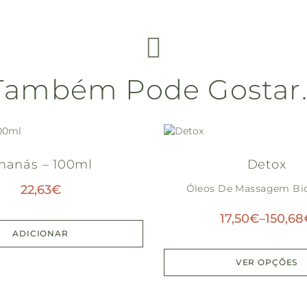
Também Pode Gostar
nanás – 100ml
Detox
22,63
€
Óleos De Massagem Bio
17,50
€
–
150,68
ADICIONAR
VER OPÇÕES