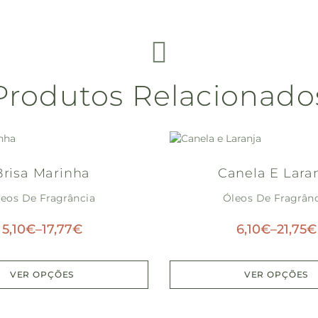
Produtos Relacionado
Brisa Marinha
Canela E Lara
eos De Fragrância
Óleos De Fragrân
5,10
€
–
17,77
€
6,10
€
–
21,75
€
VER OPÇÕES
VER OPÇÕES