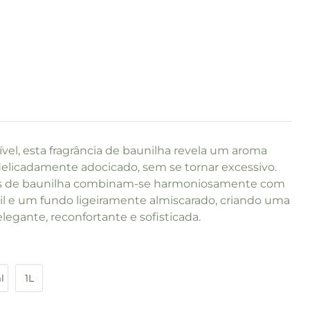
tível, esta fragrância de baunilha revela um aroma
elicadamente adocicado, sem se tornar excessivo.
es de baunilha combinam-se harmoniosamente com
til e um fundo ligeiramente almiscarado, criando uma
elegante, reconfortante e sofisticada.
l
1L