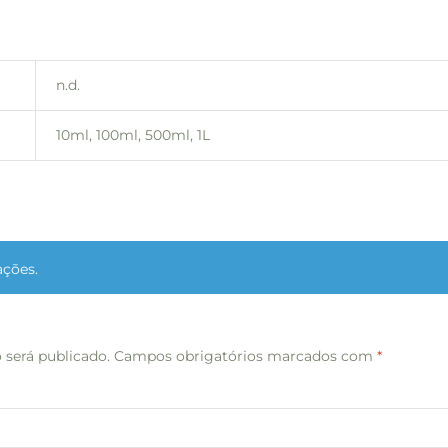
n.d.
10ml, 100ml, 500ml, 1L
ações.
 será publicado.
Campos obrigatórios marcados com
*