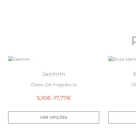
Out Of Stock
Jasmim
Óleos De Fragrância
Ól
5,10
€
–
17,77
€
VER OPÇÕES