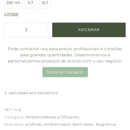
250 ml
1LT
5LT
Limpar
ADICIONAR
Pode contactar-nos para preços profissionais e cotações
para grandes quantidades. Desenvolvemos e
personalizamos produtos de acordo com o seu negócio.
Entrar em contacto
ADICIONAR AOS FAVORITOS
REF:
n.d.
Categoria:
Ambientadores e Difusores
Etiquetas:
acolhido
,
Ambientador
,
Bem-estar
,
fragrância
,