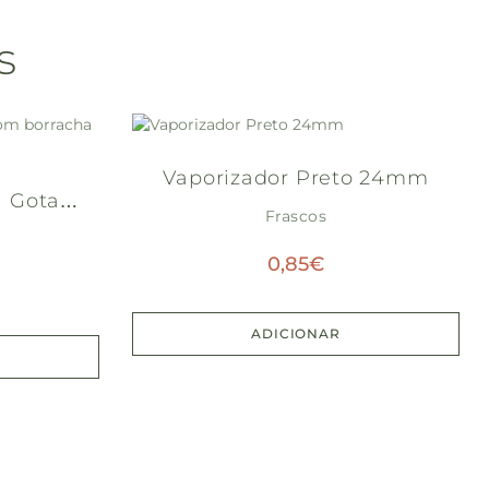
s
Vaporizador Preto 24mm
a Gotas
Frascos
100)
0,85
€
ADICIONAR