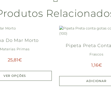
Produtos Relacionado
a Do Mar Morto
Pipeta Preta Cont
Materias Primas
Com Borracha (
Frascos
25,81
€
1,16
€
VER OPÇÕES
ADICIONAR