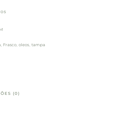
TOS
MM
a
,
Frasco
,
oleos
,
tampa
ÕES (0)