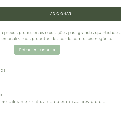
ADICIONAR
a preços profissionais e cotações para grandes quantidades.
ersonalizamos produtos de acordo com o seu negócio.
Entrar em contacto
TOS
is
ório
,
calmante
,
cicatrizante
,
dores musculares
,
protetor
,