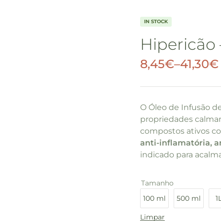
IN STOCK
Hipericão 
8,45
€
–
41,30
€
O Óleo de Infusão d
propriedades calman
compostos ativos co
anti-inflamatória, a
indicado para acalma
Tamanho
100 ml
500 ml
1
Limpar