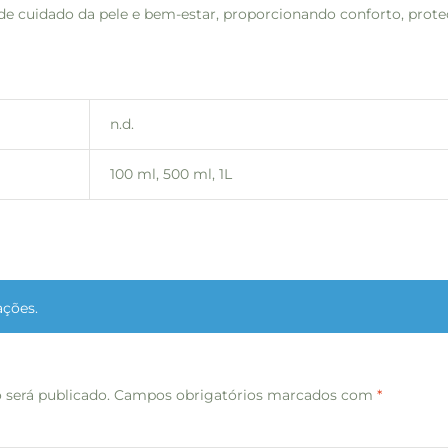
nas de cuidado da pele e bem-estar, proporcionando conforto, prot
n.d.
100 ml, 500 ml, 1L
ações.
 será publicado.
Campos obrigatórios marcados com
*