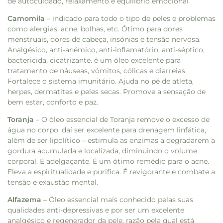
de autocuidado, relaxamento e equilíbrio emocional
Camomila
– indicado para todo o tipo de peles e problemas
como alergias, acne, bolhas, etc. Ótimo para dores
menstruais, dores de cabeça, insónias e tensão nervosa.
Analgésico, anti-anémico, anti-inflamatório, anti-séptico,
bactericida, cicatrizante. é um óleo excelente para
tratamento de náuseas, vómitos, cólicas e diarreias.
Fortalece o sistema imunitário. Ajuda no pé de atleta,
herpes, dermatites e peles secas. Promove a sensação de
bem estar, conforto e paz.
Toranja
– O óleo essencial de Toranja remove o excesso de
água no corpo, daí ser excelente para drenagem linfática,
além de ser lipolítico – estimula as enzimas a degradarem a
gordura acumulada e localizada, diminuindo o volume
corporal. É adelgaçante. É um ótimo remédio para o acne.
Eleva a espiritualidade e purifica. É revigorante e combate a
tensão e exaustão mental.
Alfazema
– Óleo essencial mais conhecido pelas suas
qualidades anti-depressivas e por ser um excelente
analgésico e regenerador da pele, razão pela qual está