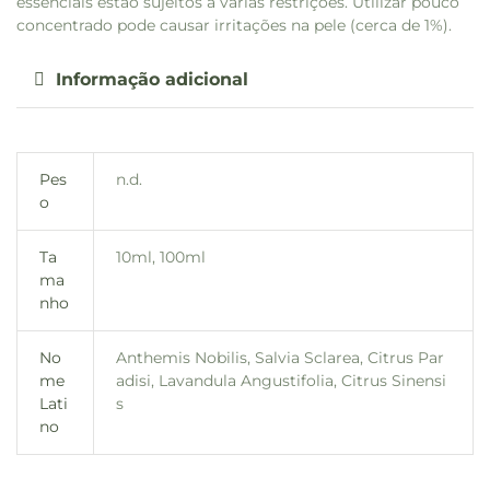
essenciais estão sujeitos a várias restrições. Utilizar pouco
concentrado pode causar irritações na pele (cerca de 1%).
Informação adicional
Pes
n.d.
o
Ta
10ml, 100ml
ma
nho
No
Anthemis Nobilis, Salvia Sclarea, Citrus Par
me
adisi, Lavandula Angustifolia, Citrus Sinensi
Lati
s
no